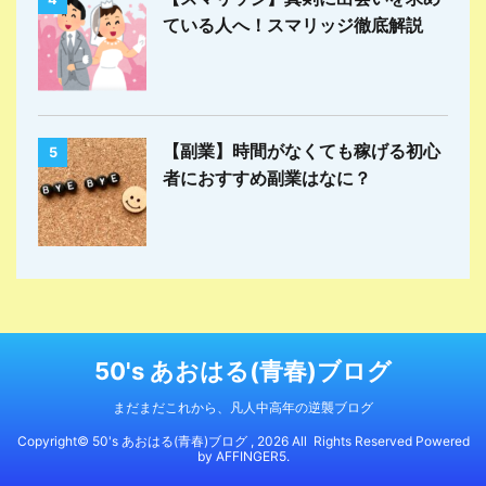
ている人へ！スマリッジ徹底解説
【副業】時間がなくても稼げる初心
5
者におすすめ副業はなに？
50's あおはる(青春)ブログ
まだまだこれから、凡人中高年の逆襲ブログ
Copyright© 50's あおはる(青春)ブログ , 2026 All Rights Reserved Powered
by
AFFINGER5
.