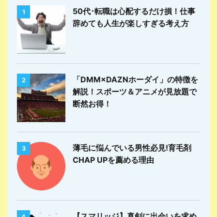
50代･転職は心配するだけ損！仕事
1
辞めても人生が楽しすぎる考え方
「DMM×DAZNホーダイ」の特徴を
2
解説！スポーツ＆アニメが見放題で
断然お得！
薄毛に悩んでいる男性必見!育毛剤
3
CHAP UPを薦める理由
【スマリッジ】真剣に出会いを求め
4