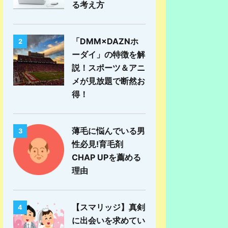
る考え方
「DMM×DAZNホ
2
ーダイ」の特徴を解
説！スポーツ＆アニ
メが見放題で断然お
得！
薄毛に悩んでいる男
3
性必見!育毛剤
CHAP UPを薦める
理由
【スマリッジ】真剣
4
に出会いを求めてい