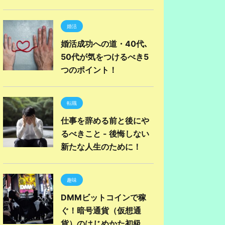
婚活
婚活成功への道・40代､
50代が気をつけるべき5
つのポイント！
転職
仕事を辞める前と後にや
るべきこと - 後悔しない
新たな人生のために！
趣味
DMMビットコインで稼
ぐ！暗号通貨（仮想通
貨）のはじめかた初級