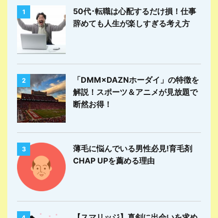
50代･転職は心配するだけ損！仕事
1
辞めても人生が楽しすぎる考え方
「DMM×DAZNホーダイ」の特徴を
2
解説！スポーツ＆アニメが見放題で
断然お得！
薄毛に悩んでいる男性必見!育毛剤
3
CHAP UPを薦める理由
【スマリッジ】真剣に出会いを求め
4