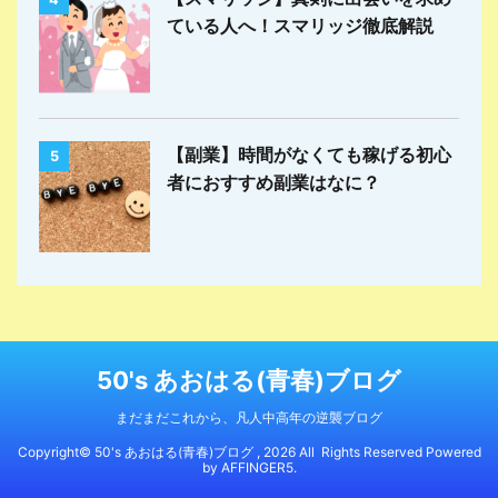
ている人へ！スマリッジ徹底解説
【副業】時間がなくても稼げる初心
5
者におすすめ副業はなに？
50's あおはる(青春)ブログ
まだまだこれから、凡人中高年の逆襲ブログ
Copyright© 50's あおはる(青春)ブログ , 2026 All Rights Reserved Powered
by
AFFINGER5
.