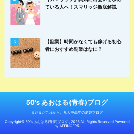
ている人へ！スマリッジ徹底解説
【副業】時間がなくても稼げる初心
5
者におすすめ副業はなに？
50's あおはる(青春)ブログ
まだまだこれから、凡人中高年の逆襲ブログ
Copyright© 50's あおはる(青春)ブログ , 2026 All Rights Reserved Powered
by
AFFINGER5
.