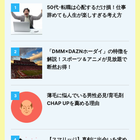
50代･転職は心配するだけ損！仕事
1
辞めても人生が楽しすぎる考え方
「DMM×DAZNホーダイ」の特徴を
2
解説！スポーツ＆アニメが見放題で
断然お得！
薄毛に悩んでいる男性必見!育毛剤
3
CHAP UPを薦める理由
【スマリッジ】真剣に出会いを求め
4