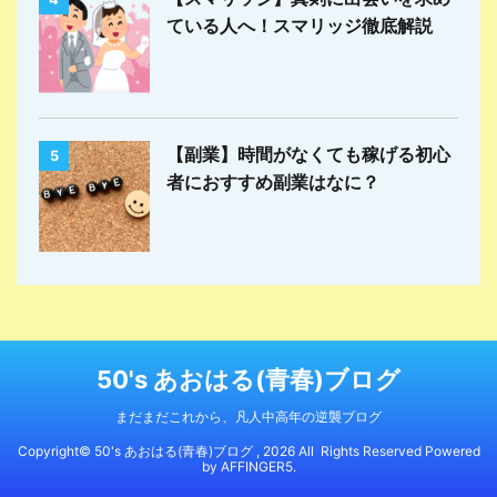
ている人へ！スマリッジ徹底解説
【副業】時間がなくても稼げる初心
5
者におすすめ副業はなに？
50's あおはる(青春)ブログ
まだまだこれから、凡人中高年の逆襲ブログ
Copyright© 50's あおはる(青春)ブログ , 2026 All Rights Reserved Powered
by
AFFINGER5
.