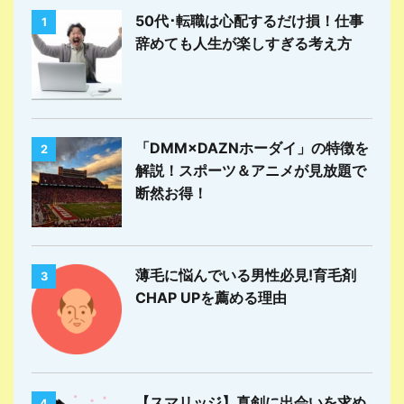
50代･転職は心配するだけ損！仕事
1
辞めても人生が楽しすぎる考え方
「DMM×DAZNホーダイ」の特徴を
2
解説！スポーツ＆アニメが見放題で
断然お得！
薄毛に悩んでいる男性必見!育毛剤
3
CHAP UPを薦める理由
【スマリッジ】真剣に出会いを求め
4